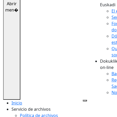
Abrir
Euskadi
men�
El 
Se
Fo
do
Dó
es
Qu
so
Dokuklik
on-line
Ba
Re
Sa
No
Inicio
Servicio de archivos
Política de archivos