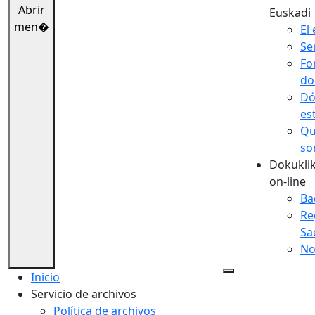
Abrir
Euskadi
men�
El 
Se
Fo
do
Dó
es
Qu
so
Dokuklik
on-line
Ba
Re
Sa
No
Inicio
Servicio de archivos
Política de archivos