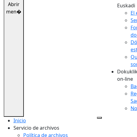
Abrir
Euskadi
men�
El 
Se
Fo
do
Dó
es
Qu
so
Dokuklik
on-line
Ba
Re
Sa
No
Inicio
Servicio de archivos
Política de archivos