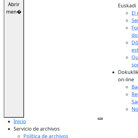
Abrir
Euskadi
men�
El 
Se
Fo
do
Dó
es
Qu
so
Dokuklik
on-line
Ba
Re
Sa
No
Inicio
Servicio de archivos
Política de archivos