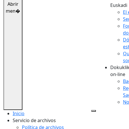
Abrir
Euskadi
men�
El 
Se
Fo
do
Dó
es
Qu
so
Dokuklik
on-line
Ba
Re
Sa
No
Inicio
Servicio de archivos
Política de archivos