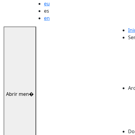
eu
es
en
Ini
Ser
Ar
Abrir men�
Dok