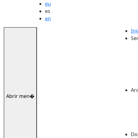
eu
es
en
Ini
Ser
Ar
Abrir men�
Dok