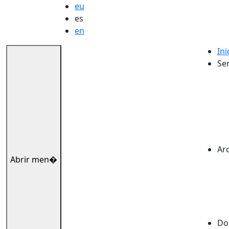
eu
es
en
Ini
Ser
Ar
Abrir men�
Dok