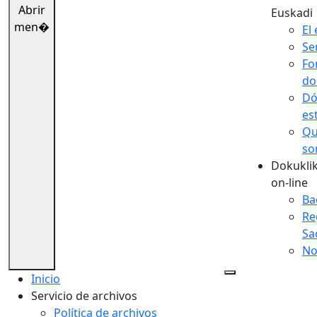
Abrir
Euskadi
men�
El 
Se
Fo
do
Dó
es
Qu
so
Dokuklik
on-line
Ba
Re
Sa
No
Inicio
Servicio de archivos
Política de archivos