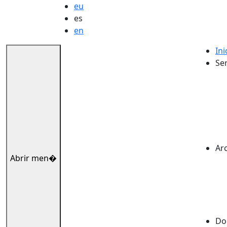
eu
es
en
Ini
Ser
Ar
Abrir men�
Dok