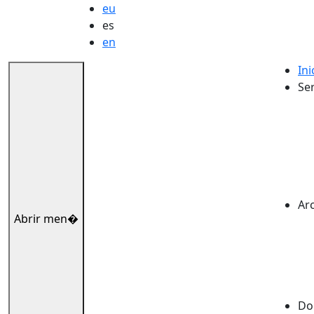
eu
es
en
Ini
Ser
Ar
Abrir men�
Dok