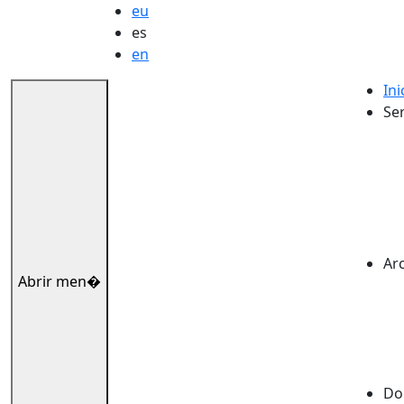
eu
es
en
Ini
Ser
Ar
Abrir men�
Dok