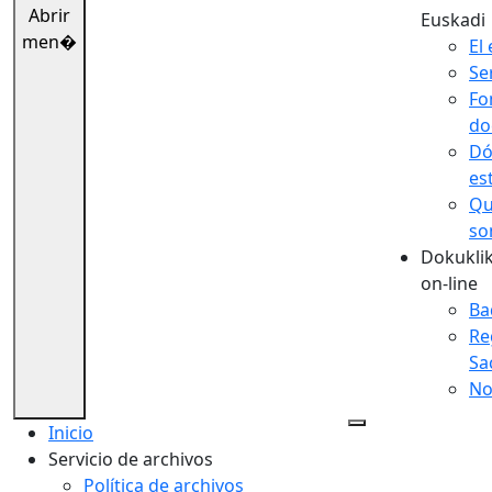
Abrir
Euskadi
men�
El 
Se
Fo
do
Dó
es
Qu
so
Dokuklik
on-line
Ba
Re
Sa
No
Inicio
Servicio de archivos
Política de archivos