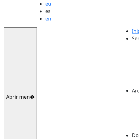
eu
es
en
Ini
Ser
Ar
Abrir men�
Dok