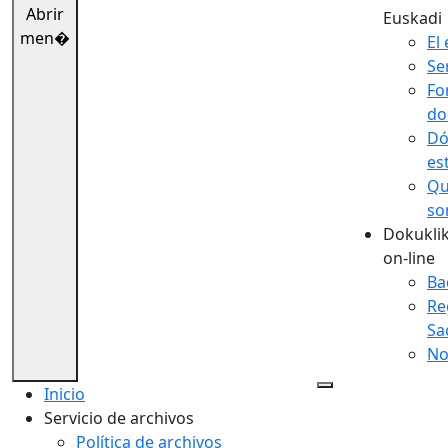
Abrir
Euskadi
men�
El 
Se
Fo
do
Dó
es
Qu
so
Dokuklik
on-line
Ba
Re
Sa
No
Inicio
Servicio de archivos
Política de archivos