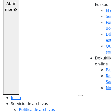
Abrir
Euskadi
men�
El 
Se
Fo
do
Dó
es
Qu
so
Dokuklik
on-line
Ba
Re
Sa
No
Inicio
Servicio de archivos
Política de archivos