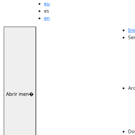
eu
es
en
Ini
Ser
Ar
Abrir men�
Dok