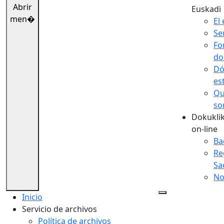
Abrir
Euskadi
men�
El 
Se
Fo
do
Dó
es
Qu
so
Dokuklik
on-line
Ba
Re
Sa
No
Inicio
Servicio de archivos
Política de archivos