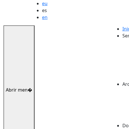
eu
es
en
Ini
Ser
Ar
Abrir men�
Dok