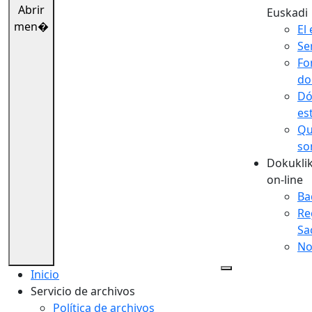
Abrir
Euskadi
men�
El 
Se
Fo
do
Dó
es
Qu
so
Dokuklik
on-line
Ba
Re
Sa
No
Inicio
Servicio de archivos
Política de archivos