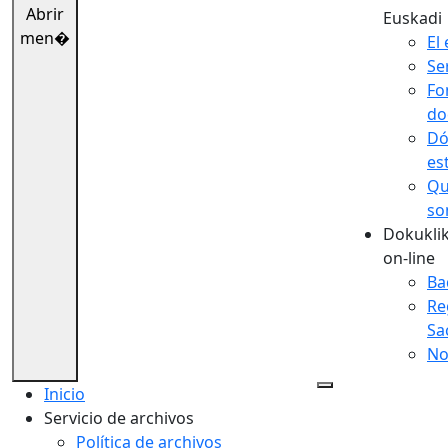
Abrir
Euskadi
men�
El 
Se
Fo
do
Dó
es
Qu
so
Dokuklik
on-line
Ba
Re
Sa
No
Inicio
Servicio de archivos
Política de archivos