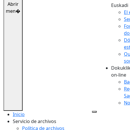
Abrir
Euskadi
men�
El 
Se
Fo
do
Dó
es
Qu
so
Dokuklik
on-line
Ba
Re
Sa
No
Inicio
Servicio de archivos
Política de archivos