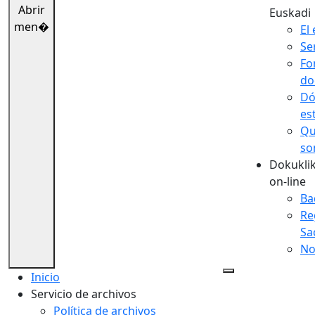
Abrir
Euskadi
men�
El 
Se
Fo
do
Dó
es
Qu
so
Dokuklik
on-line
Ba
Re
Sa
No
Inicio
Servicio de archivos
Política de archivos