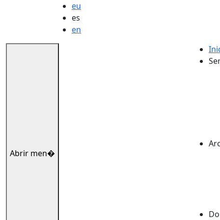
eu
es
en
Ini
Ser
Ar
Abrir men�
Dok