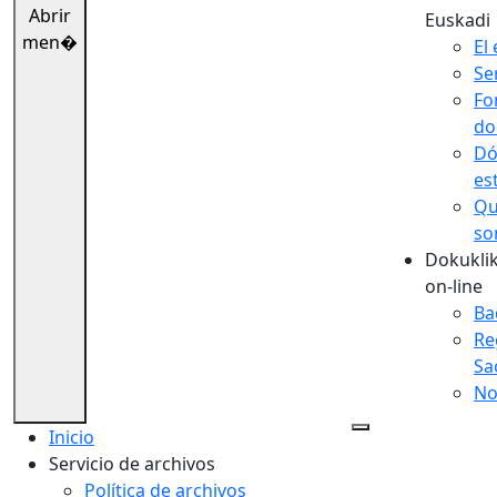
Abrir
Euskadi
men�
El 
Se
Fo
do
Dó
es
Qu
so
Dokuklik
on-line
Ba
Re
Sa
No
Inicio
Servicio de archivos
Política de archivos