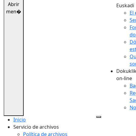
Abrir
Euskadi
men�
El 
Se
Fo
do
Dó
es
Qu
so
Dokuklik
on-line
Ba
Re
Sa
No
Inicio
Servicio de archivos
Política de archivos