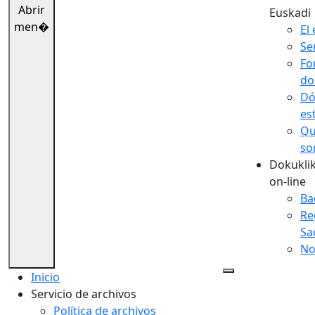
Abrir
Euskadi
men�
El 
Se
Fo
do
Dó
es
Qu
so
Dokuklik
on-line
Ba
Re
Sa
No
Inicio
Servicio de archivos
Política de archivos