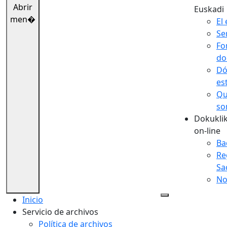
Abrir
Euskadi
men�
El 
Se
Fo
do
Dó
es
Qu
so
Dokuklik
on-line
Ba
Re
Sa
No
Inicio
Servicio de archivos
Política de archivos