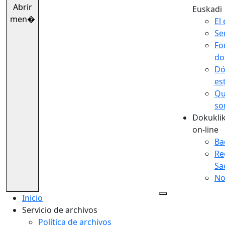
Abrir
Euskadi
men�
El 
Se
Fo
do
Dó
es
Qu
so
Dokuklik
on-line
Ba
Re
Sa
No
Inicio
Servicio de archivos
Política de archivos