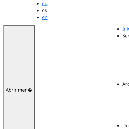
eu
es
en
Ini
Ser
Ar
Abrir men�
Dok