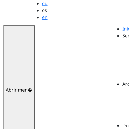
eu
es
en
Ini
Ser
Ar
Abrir men�
Dok