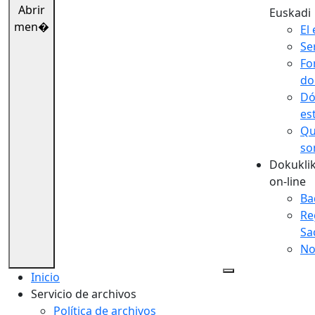
Abrir
Euskadi
men�
El 
Se
Fo
do
Dó
es
Qu
so
Dokuklik
on-line
Ba
Re
Sa
No
Inicio
Servicio de archivos
Política de archivos