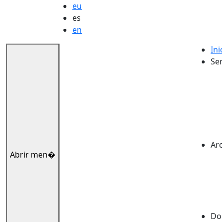
eu
es
en
Ini
Ser
Ar
Abrir men�
Dok