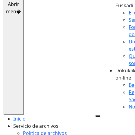
Abrir
Euskadi
men�
El 
Se
Fo
do
Dó
es
Qu
so
Dokuklik
on-line
Ba
Re
Sa
No
Inicio
Servicio de archivos
Política de archivos