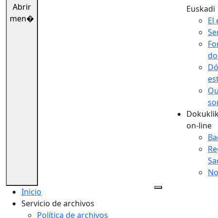
Abrir
Euskadi
men�
El 
Se
Fo
do
Dó
es
Qu
so
Dokuklik
on-line
Ba
Re
Sa
No
Inicio
Servicio de archivos
Política de archivos