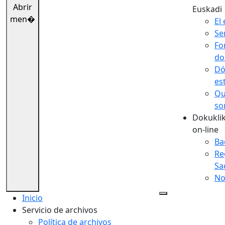
Abrir
Euskadi
men�
El 
Se
Fo
do
Dó
es
Qu
so
Dokuklik
on-line
Ba
Re
Sa
No
Inicio
Servicio de archivos
Política de archivos