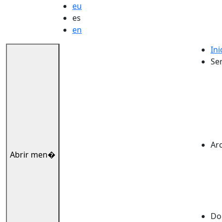
eu
es
en
Ini
Ser
Ar
Abrir men�
Dok