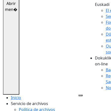
Abrir
Euskadi
men�
El 
Se
Fo
do
Dó
es
Qu
so
Dokuklik
on-line
Ba
Re
Sa
No
Inicio
Servicio de archivos
Política de archivos