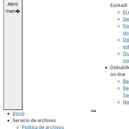
Abrir
Euskadi
men�
El 
Se
Fo
do
Dó
es
Qu
so
Dokuklik
on-line
Ba
Re
Sa
No
Inicio
Servicio de archivos
Política de archivos