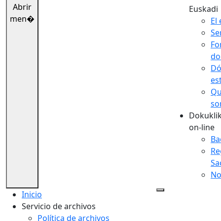
Abrir
Euskadi
men�
El 
Se
Fo
do
Dó
es
Qu
so
Dokuklik
on-line
Ba
Re
Sa
No
Inicio
Servicio de archivos
Política de archivos