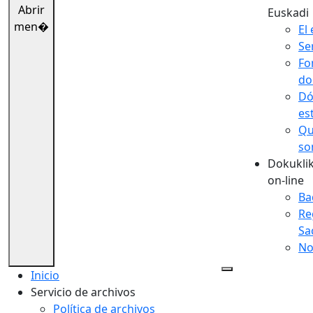
Abrir
Euskadi
men�
El 
Se
Fo
do
Dó
es
Qu
so
Dokuklik
on-line
Ba
Re
Sa
No
Inicio
Servicio de archivos
Política de archivos