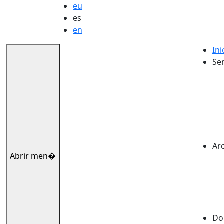
eu
es
en
Ini
Ser
Ar
Abrir men�
Dok