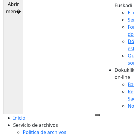
Abrir
Euskadi
men�
El 
Se
Fo
do
Dó
es
Qu
so
Dokuklik
on-line
Ba
Re
Sa
No
Inicio
Servicio de archivos
Política de archivos