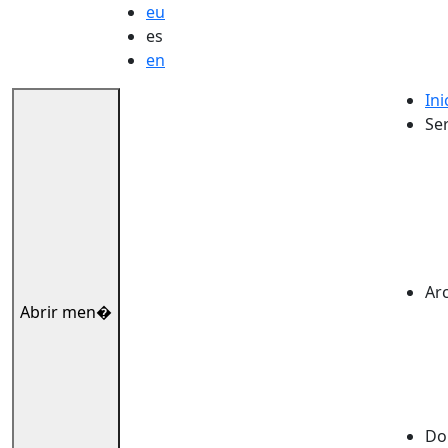
eu
es
en
Ini
Ser
Ar
Abrir men�
Dok