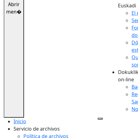
Abrir
Euskadi
men�
El 
Se
Fo
do
Dó
es
Qu
so
Dokuklik
on-line
Ba
Re
Sa
No
Inicio
Servicio de archivos
Política de archivos