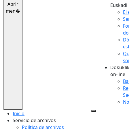
Abrir
Euskadi
men�
El 
Se
Fo
do
Dó
es
Qu
so
Dokuklik
on-line
Ba
Re
Sa
No
Inicio
Servicio de archivos
Política de archivos