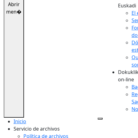
Abrir
Euskadi
men�
El 
Se
Fo
do
Dó
es
Qu
so
Dokuklik
on-line
Ba
Re
Sa
No
Inicio
Servicio de archivos
Política de archivos