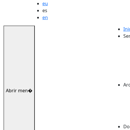
eu
es
en
Ini
Ser
Ar
Abrir men�
Dok