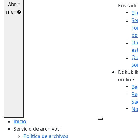
Abrir
Euskadi
men�
El 
Se
Fo
do
Dó
es
Qu
so
Dokuklik
on-line
Ba
Re
Sa
No
Inicio
Servicio de archivos
Política de archivos