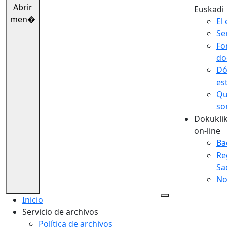
Abrir
Euskadi
men�
El 
Se
Fo
do
Dó
es
Qu
so
Dokuklik
on-line
Ba
Re
Sa
No
Inicio
Servicio de archivos
Política de archivos